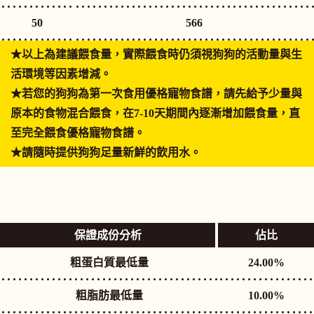
50
50
566
★以上為建議餵食量，實際餵食時仍須視狗狗的活動量與生
活環境等因素增減。
★若您的狗狗為第一次食用優格寵物食譜，請先給予少量與
原本的食物混合餵食，在7-10天期間內逐漸增加餵食量，直
至完全餵食優格寵物食譜。
★請隨時提供狗狗足量新鮮的飲用水。
保證成份分析
佔比
粗蛋白質最低量
24.00%
粗脂肪最低量
10.00%