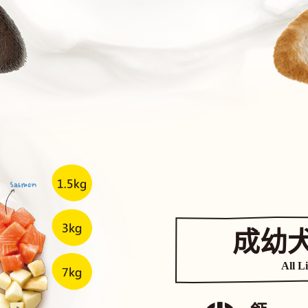
成幼犬
All L