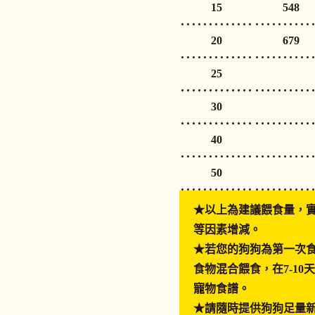
15
15
548
20
20
679
25
25
30
30
40
40
50
50
★以上為建議餵食量，
等因素增減。
★若您的狗狗為第一次
食物混合餵食，在7-1
寵物食譜。
★請隨時提供狗狗足量