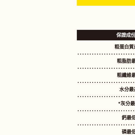
保證成
粗蛋白質
粗脂肪
粗纖維
水分最
*灰分
鈣最
磷最