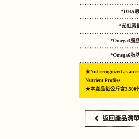
*DHA
*茄紅素
*Omega3
*Omega6
★Not recognized as an e
Nutrient Profiles
★本產品每公斤含3,50
返回產品清