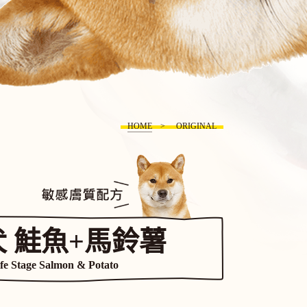
HOME
ORIGINAL
 鮭魚+馬鈴薯
ife Stage Salmon & Potato