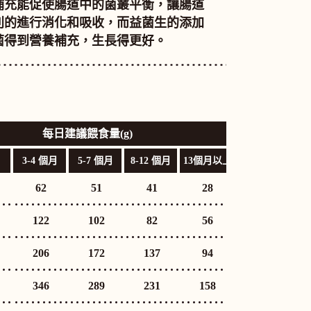
補充能促使腸道中的菌叢平衡，讓腸道
利的進行消化和吸收，而益菌生的添加
菌得到營養補充，生長得更好。
每日建議餵食量(g)
3-4 個月
5-7 個月
8-12 個月
13個月以上
62
51
41
28
122
102
82
56
206
172
137
94
346
289
231
158