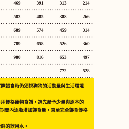
469
391
313
214
582
485
388
266
689
574
459
314
789
658
526
360
980
816
653
497
772
528
實際餵食時仍須視狗狗的活動量與生活環境
食用優格寵物食譜，請先給予少量與原本的
0天期間內逐漸增加餵食量，直至完全餵食優格
新鮮的飲用水。