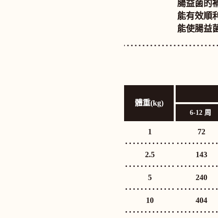
腸益菌的
能有效順
能使腸益
體重(kg)
體重(kg)
6-12 周
1
1
72
2.5
2.5
143
5
5
240
10
10
404