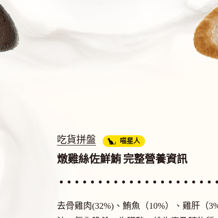
吃貨拼盤
喵星人
燉雞絲佐鮮鮪
完整營養資訊
去骨雞肉(32%)、鮪魚（10%）、雞肝