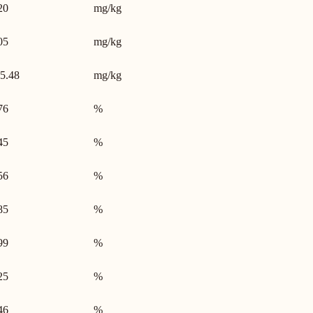
20
mg/kg
05
mg/kg
5.48
mg/kg
76
%
45
%
56
%
85
%
99
%
25
%
46
%