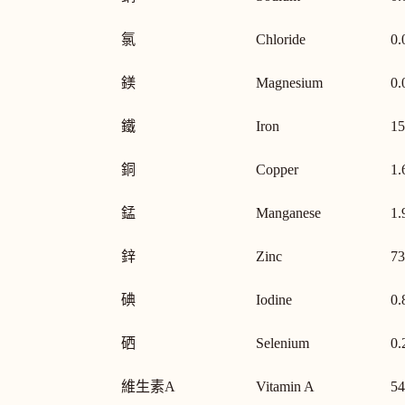
氯
Chloride
0.
鎂
Magnesium
0.
鐵
Iron
15
銅
Copper
1.
錳
Manganese
1.
鋅
Zinc
73
碘
Iodine
0.
硒
Selenium
0.
維生素A
Vitamin A
54