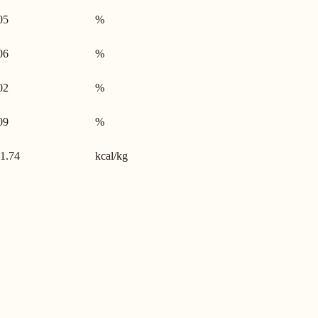
05
%
06
%
02
%
09
%
1.74
kcal/kg