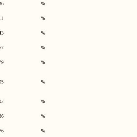
36
%
11
%
43
%
67
%
79
%
05
%
02
%
86
%
76
%