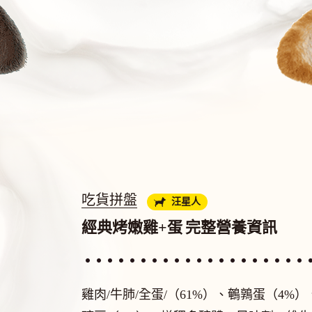
吃貨拼盤
汪星人
經典烤嫩雞+蛋
完整營養資訊
雞肉/牛肺/全蛋/（61%）、鵪鶉蛋（4%