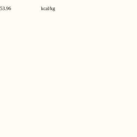
53.96
kcal/kg