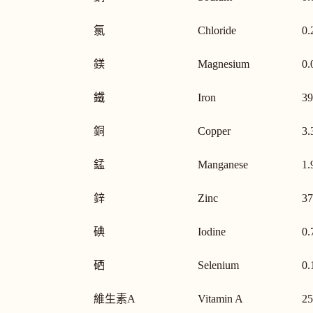
氯
Chloride
0.
鎂
Magnesium
0.
鐵
Iron
39
銅
Copper
3.
錳
Manganese
1.
鋅
Zinc
37
碘
Iodine
0.
硒
Selenium
0.
維生素A
Vitamin A
25