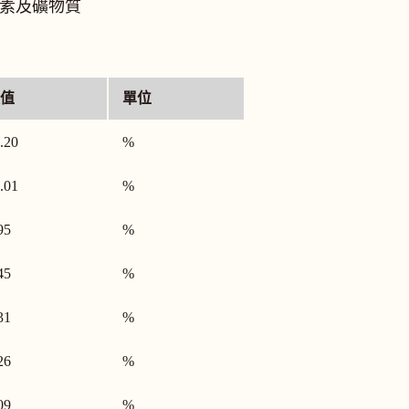
生素及礦物質
值
單位
.20
%
.01
%
95
%
45
%
31
%
26
%
09
%