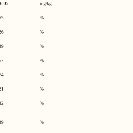
6.05
mg/kg
55
%
26
%
39
%
67
%
74
%
21
%
32
%
39
%